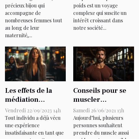
grossesse
précieux bijou qui
de poids et leur
poids est un voyage
accompagne de
complexe qui suscite un
fonctionnement
nombreuses femmes tout
intérêt croissant dans
au long de leur
notre société...
maternité,...
Les effets de la
Conseils pour se
médiation
muscler
professionnelle
facilement
Vendredi 22/09/2023 14h
Samedi 26/06/2021 13h
CECMC sur le
Tout individu a déjà vécu
Aujourd’hui, plusieurs
bien-être des
une expérience
personnes souhaitent
insatisfaisante en tant que
prendre du muscle aussi
consommateurs