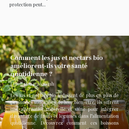
protection peut...
Comment les jus et nectars bio
améliorent-ils votre santé
quotidienne ?
Lundi 13/04/2026 11h
Les jus et nectars bio séduisent de plus en plus de
personnes soucieuses de leur bien-être. Ils offrent
une alternative naturelle et saine pour intégrer
davantage de fruits et légumes dans l’alimentation
quotidienne. Découvrez comment ces boissons