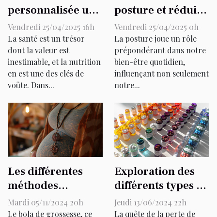
personnalisée un
posture et réduire
avenir pour une
les douleurs
Vendredi 25/04/2025 16h
Vendredi 25/04/2025 0h
meilleure santé
dorsales exercices
La santé est un trésor
La posture joue un rôle
globale
dont la valeur est
et astuces
prépondérant dans notre
inestimable, et la nutrition
bien-être quotidien,
pratiques
en est une des clés de
influençant non seulement
voûte. Dans...
notre...
Les différentes
Exploration des
méthodes
différents types de
d’entretien pour
substances qui
Mardi 05/11/2024 20h
Jeudi 13/06/2024 22h
votre bola de
facilitent la perte
Le bola de grossesse, ce
La quête de la perte de