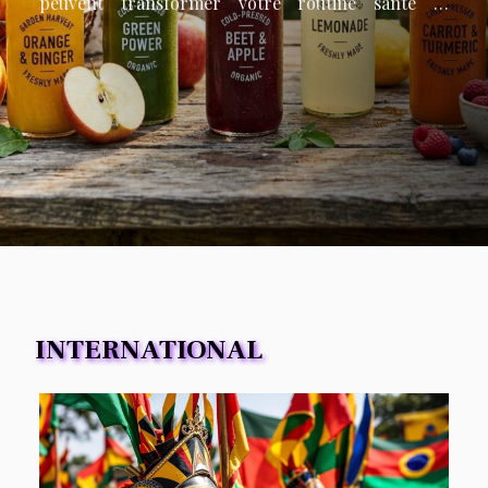
peuvent transformer votre routine santé et
pourquoi il est crucial de les privilégier.Bienfaits
nutritionnels incontournables Les jus bio et nectars
issus de l’agriculture biologique se distinguent par
une concentration élevée en vitamines naturelles,
minéraux essentiels et antioxydants. Ces boissons,
dépourvues de résidus de pesticides de synthèse,
conservent la richesse originelle des fruits et
légumes, ce qui favorise une nutrition saine. Grâce
à la culture biologique, les ingrédients gardent une
densité nutritionnelle supérieure, car ils...
INTERNATIONAL