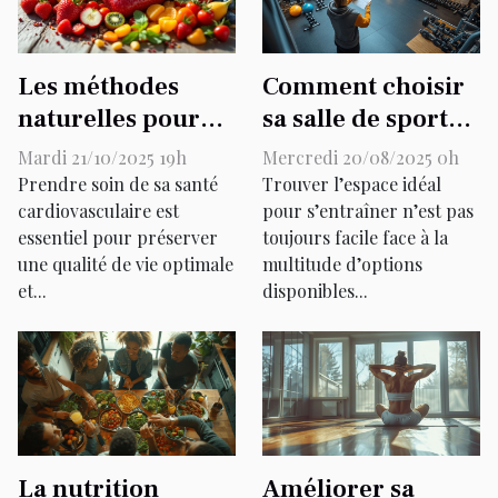
Les méthodes
Comment choisir
naturelles pour
sa salle de sport
améliorer la santé
pour un
Mardi 21/10/2025 19h
Mercredi 20/08/2025 0h
cardiovasculaire
entraînement
Prendre soin de sa santé
Trouver l’espace idéal
cardiovasculaire est
optimal ?
pour s’entraîner n’est pas
essentiel pour préserver
toujours facile face à la
une qualité de vie optimale
multitude d’options
et...
disponibles...
La nutrition
Améliorer sa