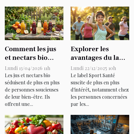
Comment les jus
Explorer les
et nectars bio
avantages du label
améliorent-ils
Sport Santé pour
Lundi 13/04/2026 11h
Lundi 22/12/2025 10h
votre santé
les maladies
Les jus et nectars bio
Le label Sport Santé
quotidienne ?
séduisent de plus en plus
chroniques
suscite de plus en plus
de personnes soucieuses
d'intérêt, notamment chez
de leur bien-être. Ils
les personnes concernées
offrent une...
par les...