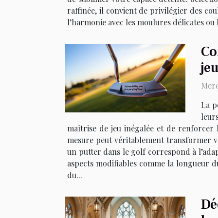
raffinée, il convient de privilégier des co
l’harmonie avec les moulures délicates ou l
Co
jeu
Merc
La p
leur
maîtrise de jeu inégalée et de renforce
mesure peut véritablement transformer vo
un putter dans le golf correspond à l’ada
aspects modifiables comme la longueur du m
du...
Dé