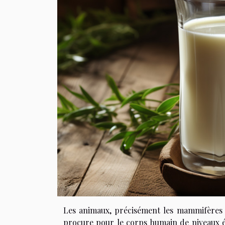
Les animaux, précisément les mammifères s
procure pour le corps humain de niveaux é