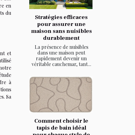
re en
its du
Stratégies efficaces
pour assurer une
maison sans nuisibles
durablement
La présence de nuisibles
dans une maison peut
nt et
rapidement devenir un
tilisé
véritable cauchemar, tant...
 notre
 étude
fre à
tions
es. Sa
Comment choisir le
tapis de bain idéal
pour chaque style de