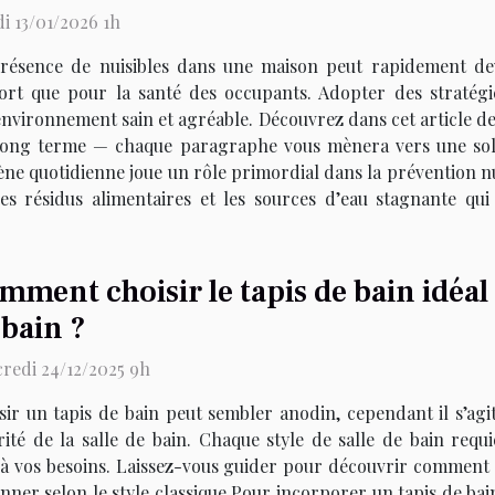
i 13/01/2026 1h
résence de nuisibles dans une maison peut rapidement dev
ort que pour la santé des occupants. Adopter des stratégie
environnement sain et agréable. Découvrez dans cet article d
e long terme — chaque paragraphe vous mènera vers une sol
ène quotidienne joue un rôle primordial dans la prévention nu
s résidus alimentaires et les sources d’eau stagnante qui 
mment choisir le tapis de bain idéal
 bain ?
redi 24/12/2025 9h
sir un tapis de bain peut sembler anodin, cependant il s’agit
rité de la salle de bain. Chaque style de salle de bain requ
 vos besoins. Laissez-vous guider pour découvrir comment h
nner selon le style classique Pour incorporer un tapis de bai