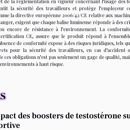
t de la réglementation en vigueur concernant l’usage des ba
tit la sécurité des travailleurs et protège l’employeur c
comme la directive européenne 2006/42/CE relative aux machin
danger, exigent que chaque balise lumineuse réponde à des cri
se ou encore de résistance à l’environnement. La conformit
ertification CE, assure que le produit répond à l’ensembl
absence de conformité expose à des risques juridiques, tels q
ts pour la sécurité des travailleurs, en cas d’accident 
 de ces obligations n’est pas seulement un gage de qualité, ma
s environnements à haut risque.
ES
pact des boosters de testostérone s
ortive