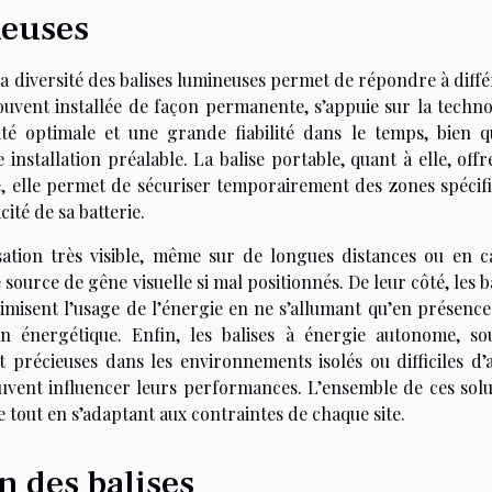
neuses
 la diversité des balises lumineuses permet de répondre à diff
 souvent installée de façon permanente, s’appuie sur la techn
ité optimale et une grande fiabilité dans le temps, bien qu
installation préalable. La balise portable, quant à elle, off
ble, elle permet de sécuriser temporairement des zones spécif
ité de sa batterie.
sation très visible, même sur de longues distances ou en c
 source de gêne visuelle si mal positionnés. De leur côté, les b
misent l’usage de l’énergie en ne s’allumant qu’en présence
n énergétique. Enfin, les balises à énergie autonome, so
 précieuses dans les environnements isolés ou difficiles d’a
uvent influencer leurs performances. L’ensemble de ces solu
e tout en s’adaptant aux contraintes de chaque site.
en des balises