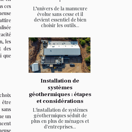
ns ces
L’univers de la manucure
neuse
évolue sans cesse et il
devient essentiel de bien
ttire
choisir les outils...
alisée
cacité
n, les
t des
i que
Installation de
systèmes
géothermiques : étapes
choix
et considérations
 être
u sans
L'installation de systèmes
géothermiques séduit de
ue un
plus en plus de ménages et
ncent
d'entreprises...
ineuse