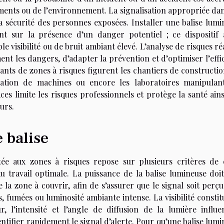
pements ou de l’environnement. La signalisation appropriée da
a sécurité des personnes exposées. Installer une balise lumi
t sur la présence d’un danger potentiel ; ce dispositif a
e visibilité ou de bruit ambiant élevé. L’analyse de risques ré
nt les dangers, d’adapter la prévention et d’optimiser l’effi
ants de zones à risques figurent les chantiers de constructio
ulation de machines ou encore les laboratoires manipulan
es limite les risques professionnels et protège la santé ains
eurs.
 balise
tée aux zones à risques repose sur plusieurs critères de 
 travail optimale. La puissance de la balise lumineuse doit
e la zone à couvrir, afin de s’assurer que le signal soit perç
fumées ou luminosité ambiante intense. La visibilité constit
 l’intensité et l’angle de diffusion de la lumière influe
ntifier rapidement le signal d’alerte. Pour qu’une balise lum