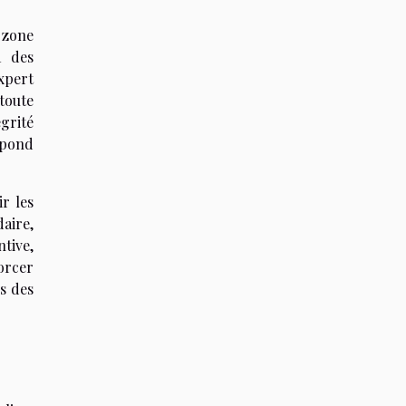
é zone
à des
expert
toute
égrité
répond
r les
aire,
tive,
orcer
s des