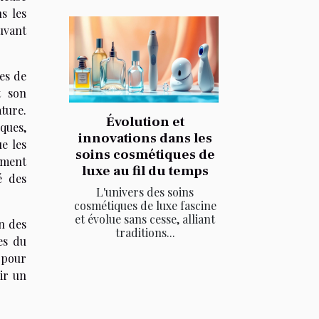
s les
ouvant
res de
t son
ture.
Évolution et
iques,
innovations dans les
e les
soins cosmétiques de
ement
luxe au fil du temps
é des
L'univers des soins
cosmétiques de luxe fascine
et évolue sans cesse, alliant
n des
traditions...
es du
 pour
ir un