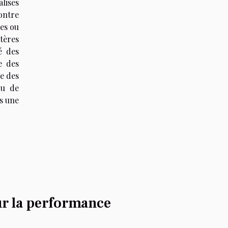
lises
ontre
es ou
tères
é des
e des
ue des
ou de
is une
ur la performance