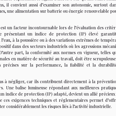
ns, il convient aussi d’examiner son autonomie, surtout dan
ques, une alimentation sur batterie ou énergie renouvelable p
 est un facteur incontournable lors de l’évaluation des critè
e présentant un indice de protection (IP) élevé garanti
’eau, à la poussière ou à des variations extrêmes de tempéra
positif dans des secteurs industriels où les agressions mécan
D’autre part, la conformité aux normes en vigueur, telles qu
ales en matière de sécurité au travail, doit être scrupuleus
 précises sur la performance, la fiabilité et la durabilit
as à négliger, car ils contribuent directement à la préventio
eurs. Une balise lumineuse répondant aux meilleures pratiqu
 indice de protection (IP) adapté, devient un allié précieux
 de ces exigences techniques et réglementaires permet d’offr
r considérablement les risques liés à l’activité industrielle.