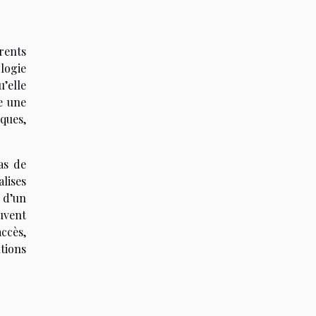
érents
ologie
’elle
re une
iques,
as de
alises
 d’un
uvent
ccès,
tions