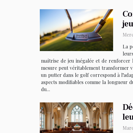
Co
jeu
Merc
La p
leur
maîtrise de jeu inégalée et de renforce
mesure peut véritablement transformer vo
un putter dans le golf correspond à l’ada
aspects modifiables comme la longueur du m
du...
Dé
le
Mard