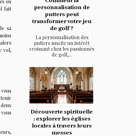
Comment la
tes ou
personnalisation de
 fait
putters peut
transformer votre jeu
de golf ?
de sa
 moins
La personnalisation des
alors
putters suscite un intérêt
croissant chez les passionnés
 vol,
de golf,...
i vous
tenir
s deux
Découverte spirituelle
, vous
: explorer les églises
locales à travers leurs
leurs,
messes