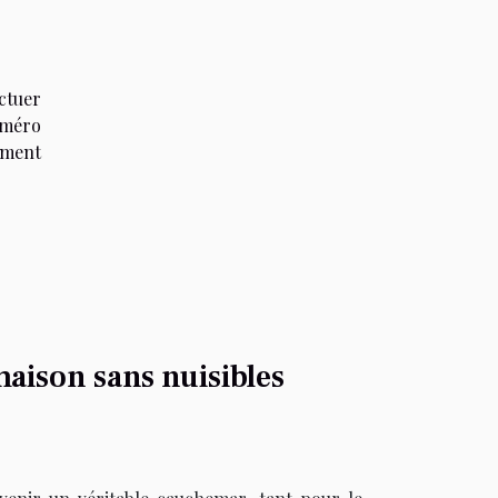
ectuer
numéro
ument
maison sans nuisibles