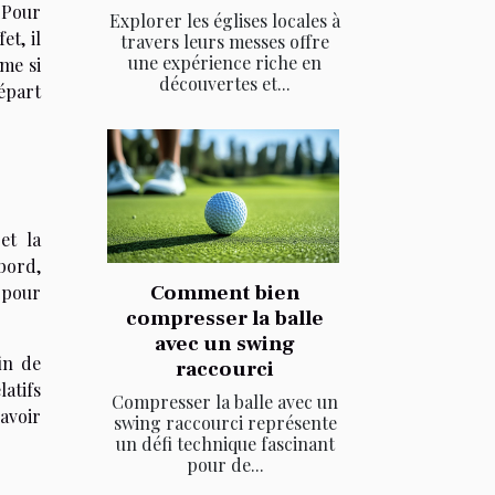
 Pour
Explorer les églises locales à
et, il
travers leurs messes offre
une expérience riche en
ême si
découvertes et...
épart
et la
bord,
Comment bien
r pour
compresser la balle
avec un swing
in de
raccourci
latifs
Compresser la balle avec un
savoir
swing raccourci représente
un défi technique fascinant
pour de...