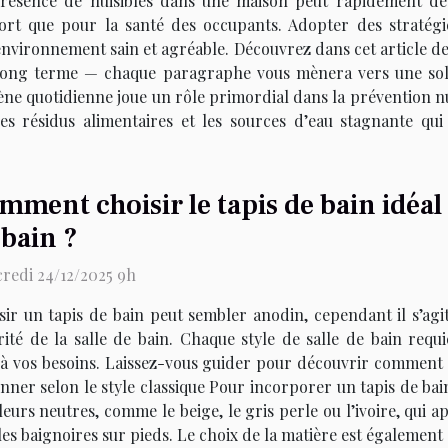
résence de nuisibles dans une maison peut rapidement dev
ort que pour la santé des occupants. Adopter des stratégie
environnement sain et agréable. Découvrez dans cet article d
e long terme — chaque paragraphe vous mènera vers une sol
ène quotidienne joue un rôle primordial dans la prévention nu
s résidus alimentaires et les sources d’eau stagnante qui 
mment choisir le tapis de bain idéal
 bain ?
redi 24/12/2025 9h
sir un tapis de bain peut sembler anodin, cependant il s’agit
rité de la salle de bain. Chaque style de salle de bain requ
 vos besoins. Laissez-vous guider pour découvrir comment h
nner selon le style classique Pour incorporer un tapis de bai
uleurs neutres, comme le beige, le gris perle ou l’ivoire, qui
es baignoires sur pieds. Le choix de la matière est également d