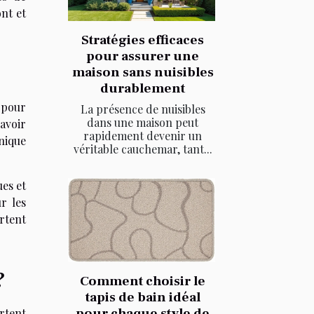
ont et
Stratégies efficaces
pour assurer une
maison sans nuisibles
durablement
 pour
La présence de nuisibles
dans une maison peut
avoir
rapidement devenir un
nique
véritable cauchemar, tant...
ues et
r les
rtent
?
Comment choisir le
tapis de bain idéal
pour chaque style de
rtent