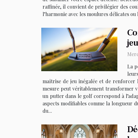
raffinée, il convient de privilégier des co
l’harmonie avec les moulures délicates ou l
Co
jeu
Merc
La p
leur
maîtrise de jeu inégalée et de renforce
mesure peut véritablement transformer vo
un putter dans le golf correspond à l’ada
aspects modifiables comme la longueur du m
du...
Dé