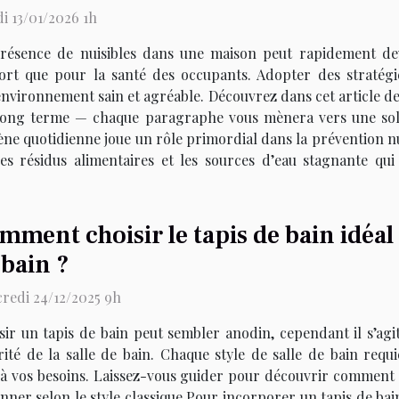
i 13/01/2026 1h
résence de nuisibles dans une maison peut rapidement dev
ort que pour la santé des occupants. Adopter des stratégie
environnement sain et agréable. Découvrez dans cet article d
e long terme — chaque paragraphe vous mènera vers une sol
ène quotidienne joue un rôle primordial dans la prévention nu
s résidus alimentaires et les sources d’eau stagnante qui 
mment choisir le tapis de bain idéal
 bain ?
redi 24/12/2025 9h
sir un tapis de bain peut sembler anodin, cependant il s’agit
rité de la salle de bain. Chaque style de salle de bain requ
 vos besoins. Laissez-vous guider pour découvrir comment h
nner selon le style classique Pour incorporer un tapis de bai