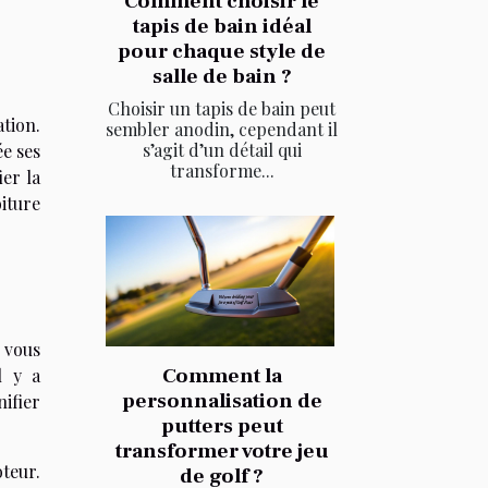
Comment choisir le
tapis de bain idéal
pour chaque style de
salle de bain ?
Choisir un tapis de bain peut
ation.
sembler anodin, cependant il
s’agit d’un détail qui
ée ses
transforme...
ier la
oiture
i vous
Comment la
l y a
personnalisation de
nifier
putters peut
transformer votre jeu
teur.
de golf ?