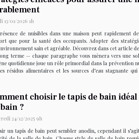
rablement
i 13/01/2026 1h
résence de nuisibles dans une maison peut rapidement dev
ort que pour la santé des occupants. Adopter des stratégie
environnement sain et agréable. Découvrez dans cet article d
e long terme — chaque paragraphe vous mènera vers une sol
ène quotidienne joue un rôle primordial dans la prévention nu
s résidus alimentaires et les sources d’eau stagnante qui 
mment choisir le tapis de bain idéal
 bain ?
redi 24/12/2025 9h
sir un tapis de bain peut sembler anodin, cependant il s’agit
rité de la salle de bain. Chaque style de salle de bain requ